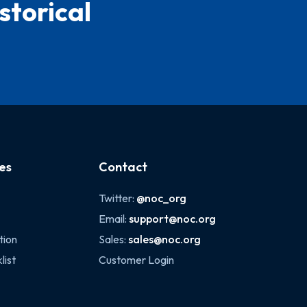
storical
es
Contact
Twitter:
@noc_org
Email:
support@noc.org
tion
Sales:
sales@noc.org
list
Customer Login