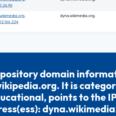
5.26.96
wikimedia.org.
dyna.wikimedia.org.
02.166.224
pository domain informat
kipedia.org. It is categor
ucational, points to the I
ess(ess): dyna.wikimedia