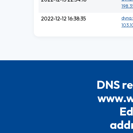
198.3
dyna.
2022-12-12 16:38:35
103.1
DNS re
www.wi
Ed
addr