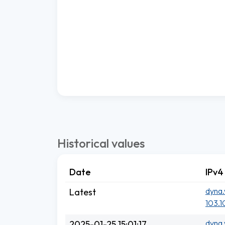
Historical values
Date
IPv4
dyna.
Latest
103.1
dyna.
2025-01-25 15:01:17