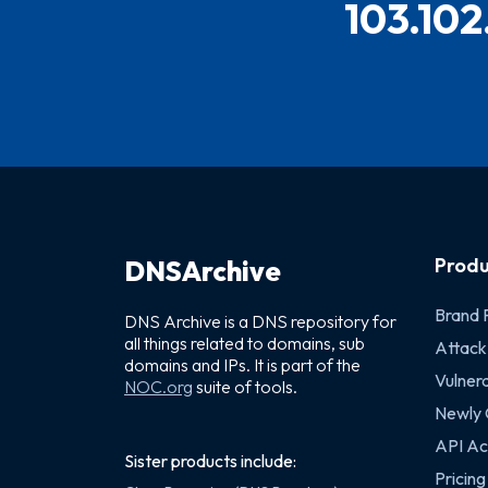
103.102
Produ
DNSArchive
Brand 
DNS Archive is a DNS repository for
all things related to domains, sub
Attack
domains and IPs. It is part of the
Vulnera
NOC.org
suite of tools.
Newly
API Ac
Sister products include:
Pricing