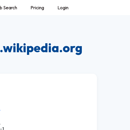
b Search
Pricing
Login
wikipedia.org
.
.
:1