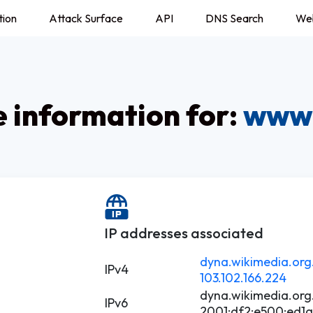
tion
Attack Surface
API
DNS Search
We
information for:
www.
IP addresses associated
dyna.wikimedia.org
IPv4
103.102.166.224
dyna.wikimedia.org
IPv6
2001:df2:e500:ed1a: