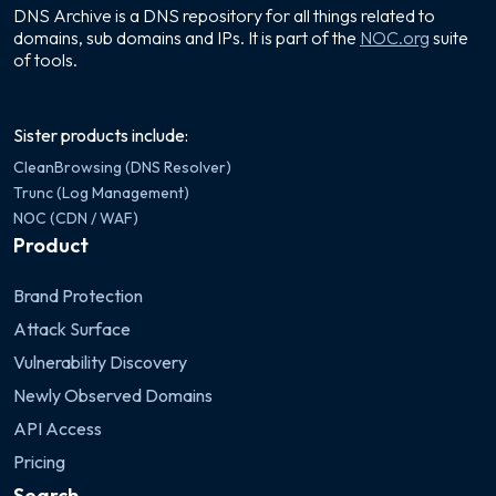
DNS Archive is a DNS repository for all things related to
domains, sub domains and IPs. It is part of the
NOC.org
suite
of tools.
Sister products include:
CleanBrowsing (DNS Resolver)
Trunc (Log Management)
NOC (CDN / WAF)
Product
Brand Protection
Attack Surface
Vulnerability Discovery
Newly Observed Domains
API Access
Pricing
Search